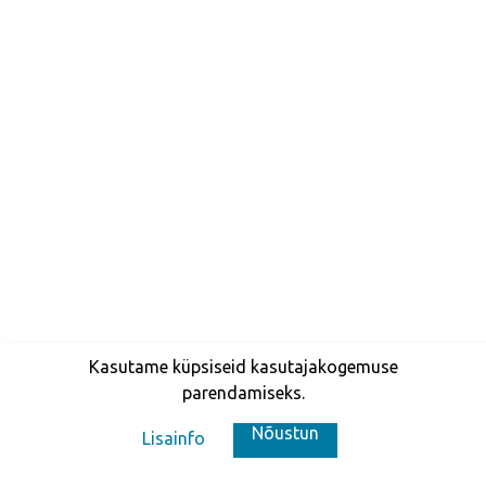
Kasutame küpsiseid kasutajakogemuse
parendamiseks.
Nõustun
Lisainfo