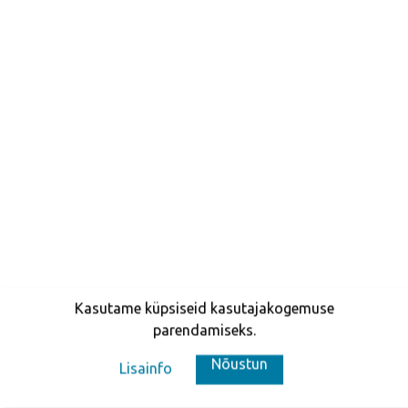
Kasutame küpsiseid kasutajakogemuse
parendamiseks.
Nõustun
Lisainfo