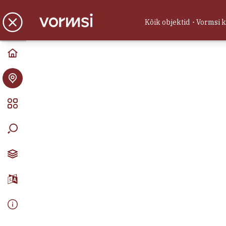
Vormsi kaart
Kõik objektid
Vormsi 
Avasta Vormsi
Ada Kodumajutus
Majutus
Hullo küla, Vormsi vald, Läänemaa
Hubane suur privaatne 3-toaline
mugavustega katusekorter Hullo
külas, Vormsil ootab Sind
aastaringselt.
Autoremonditeenus
Teenused
Hullo küla, Vormsi vald, Läänemaa
FIE Eedik Kisler -
Autoremonditeenus, haljastustööd,
keevitustööd, veoteenus
(autokäruga), Tel: (+372) 53 850 605,