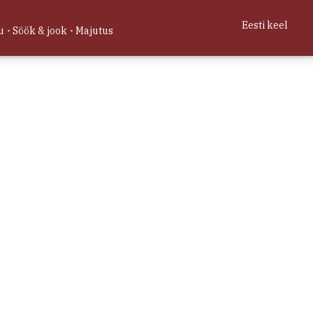
te Vormsi minevikust.
Eesti keel
u
Söök & jook
Majutus
Loe lähemalt
9, 58.984573
Veebikaart 2026