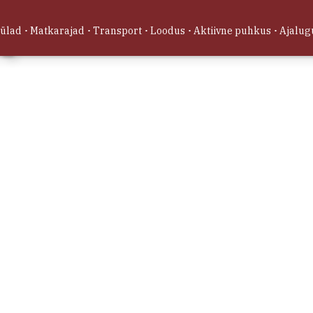
Vaata pil
külad
Matkarajad
Transport
Loodus
Aktiivne puhkus
Ajalug
23.27774
10 m