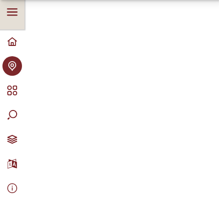
tahukakujuline rabakivigraniidist rahn. Lagi on
kaldtasane, mis laskub edelasse. Kivil kasvab
rohkesti samblikke. Rahnu kirdeosa on jäänud
peaaegu maapinnale, kaguosa istub arvatavasti kuni
1,5 m sügavuselt maa sees. Rahvajutu järgi olevat
rahnu otsas päästnud end mõned talupojad
tatarlaste rüüsteretkede ajal 1575 keeva veega ja
kivide loopimisega