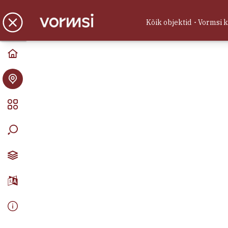
Vormsi kaart
Kõik objektid
Vormsi 
Avasta Vormsi
Ada Kodumajutus
Majutus
Hullo küla, Vormsi vald, Läänemaa
Hubane suur privaatne 3-toaline
mugavustega katusekorter Hullo
külas, Vormsil ootab Sind
aastaringselt.
Autoremonditeenus
Teenused
Hullo küla, Vormsi vald, Läänemaa
FIE Eedik Kisler -
Autoremonditeenus, haljastustööd,
keevitustööd, veoteenus
(autokäruga), Tel: (+372) 53 850 605,