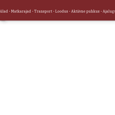
Ujumi
Saxby kül
külad
Matkarajad
Transport
Loodus
Aktiivne puhkus
Ajalug
23.11649
10 m