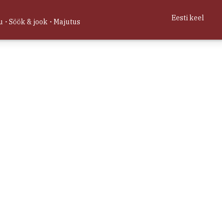
skohad
a, Vormsi vald, Läänemaa
Eesti keel
u
Söök & jook
Majutus
0, 59.023470
Veebikaart 2026