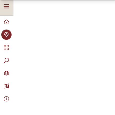
punktivajutuste ja massaaži; Tai massaaži (Nuad bo
rarn), mida võib ka nimetada passiivseks joogaks
ning Rootsi klassikalist massaaži, mis on
üldmassaaž erinevate looduslike õlidega.