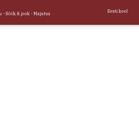
astast 1994 ja on vanim
t tegutsev majutusasutus
Eesti keel
u
Söök & jook
Majutus
Loe lähemalt
8.997576
Veebikaart 2026