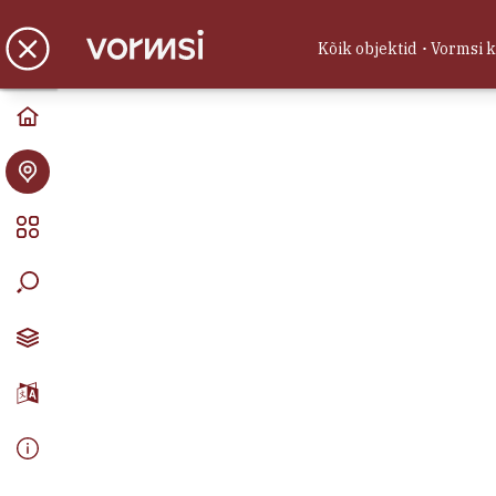
Vormsi kaart
Kõik objektid
Vormsi 
Avasta Vormsi
Ada Kodumajutus
Majutus
Hullo küla, Vormsi vald, Läänemaa
Hubane suur privaatne 3-toaline
mugavustega katusekorter Hullo
külas, Vormsil ootab Sind
aastaringselt.
Autoremonditeenus
Teenused
Hullo küla, Vormsi vald, Läänemaa
FIE Eedik Kisler -
Autoremonditeenus, haljastustööd,
keevitustööd, veoteenus
(autokäruga), Tel: (+372) 53 850 605,