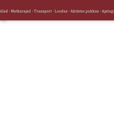
tegutsenud a
aastaringsel
külad
Matkarajad
Transport
Loodus
Aktiivne puhkus
Ajalug
saarel.
23.234936, 5
10 m