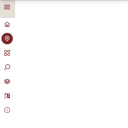
on küla ilmselt oma nime saanud just tolle järve
(Diby träs) järgi, mis on ka sookurgede rändeaegseks
peatuspaigaks.