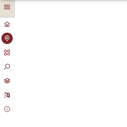
rekonstrueeriti Allika matkarada.